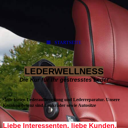
STARTSEITE
LEDERWELLNESS
Die Kur für Ihr gestresstes Leder
Wir bieten Lederaufbereitung und Lederreparatur. Unsere
Kernkompetenz sind Lenkräder sowie Autositze
Liebe Interessenten, liebe Kunden,